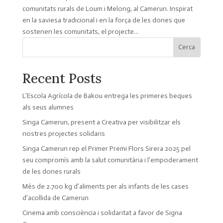
comunitats rurals de Loum i Melong, al Camerun. Inspirat
en la saviesa tradicional i en la força de les dones que
sostenen les comunitats, el projecte...
Cerca
Recent Posts
L’Escola Agrícola de Bakou entrega les primeres beques
als seus alumnes
Singa Camerun, present a Creativa per visibilitzar els
nostres projectes solidaris
Singa Camerun rep el Primer Premi Flors Sirera 2025 pel
seu compromís amb la salut comunitària i l’empoderament
de les dones rurals
Més de 2.700 kg d’aliments per als infants de les cases
d’acollida de Camerun
Cinema amb consciència i solidaritat a favor de Signa